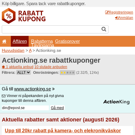
Köp billigare. Spara tack va
Affären
Rabatterna
Tävlingarna
Huvudsidan
>
A
> Actionkin