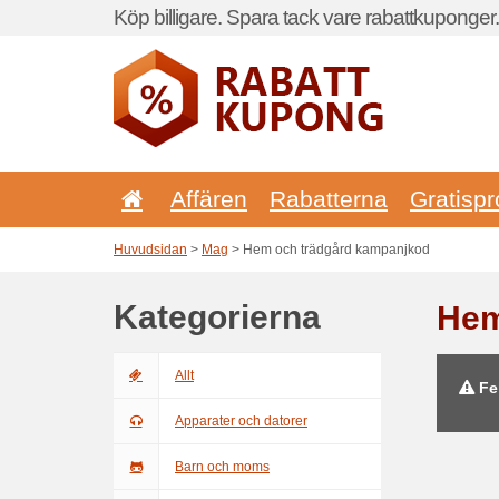
Köp billigare. Spara tack vare rabattkuponger.
Affären
Rabatterna
Gratispr
Huvudsidan
>
Mag
> Hem och trädgård kampanjkod
Kategorierna
Hem
Allt
Fel
Apparater och datorer
Barn och moms