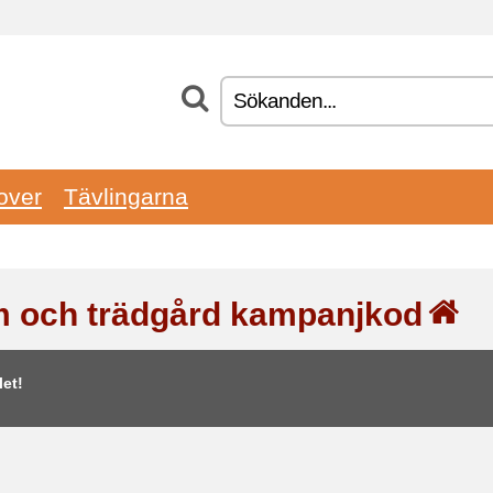
over
Tävlingarna
 och trädgård kampanjkod
et!