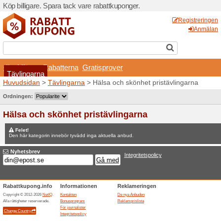
Köp billigare. Spara tack va
Affären
Rabatterna
G
Tävlingarna
Huvudsidan
>
Tävlingarna
>