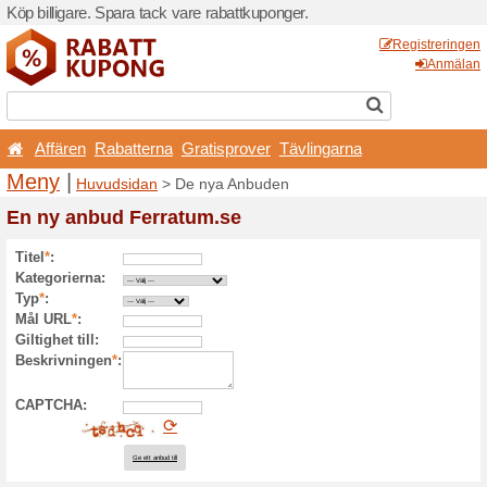
Köp billigare. Spara tack va
Affären
Rabatterna
G
Meny
|
Huvudsidan
> De