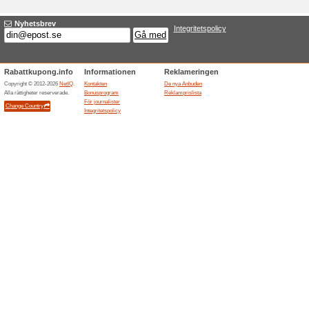
En ny anbud Ferrat
Titel
*
:
Kategorierna:
Typ
*
:
Mål URL
*
:
Giltighet till:
Beskrivningen
*
: