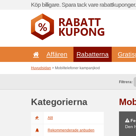
Köp billigare. Spara tack vare rabattkuponger.
Affären
Rabatterna
Gratis
Huvudsidan
> Mobiltelefoner kampanjkod
Filtrera:
Kategorierna
Mob
Allt
Fel
Den h
Rekommenderade anbuden