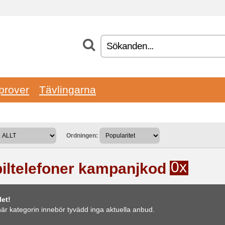
prover
Tävlingarna
Ordningen:
0x
iltelefoner kampanjkod
et!
är kategorin innebör tyvädd inga aktuella anbud.