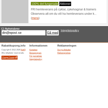
Filtrera:
Ordningen
Cykling kampanjkod,
Skriv 
Tcmcykel.se
del av
100% det
Skriv upp
erbjudand